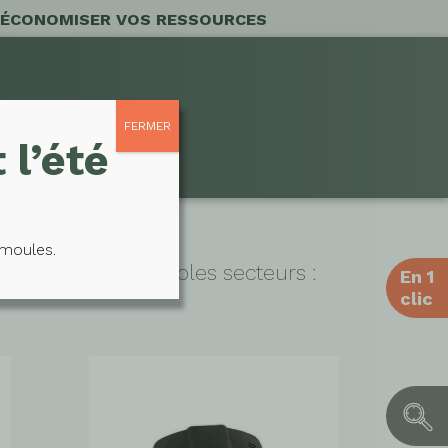
 ÉCONOMISER VOS RESSOURCES
FERMER
 l’été
moules.
tinées à de multiples secteurs :
En 1
clic