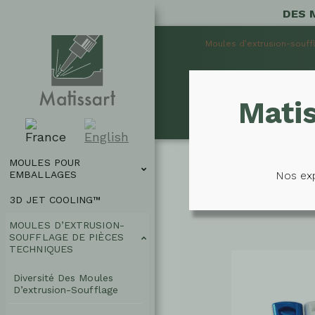
DES 
Moules d’extrusion-souff
DIVERS
MOULES
Matis
POUR
EMBALLAGES
3D
JET
MOULES POUR
COOLING™
Nos exp
EMBALLAGES
Nous concevons et
MOULES
3D JET COOLING™
D’EXTRUSION-
SOUFFLAGE
MOULES D’EXTRUSION-
DE
SOUFFLAGE DE PIÈCES
PIÈCES
TECHNIQUES
TECHNIQUES
×
Diversité Des Moules
Diversité
D’extrusion-Soufflage
Des
Moules