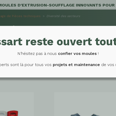
MOULES D'EXTRUSION-SOUFFLAGE INNOVANTS POUR
lage de Pièces techniques
>
Diversité des secteurs
ITÉ DES SECTEURS
sart reste ouvert tout
N’hésitez pas à nous
confier vos moules
!
erts sont là pour tous vos
projets et maintenance
de vos 
 fabriquons des outillages pour des pièces des