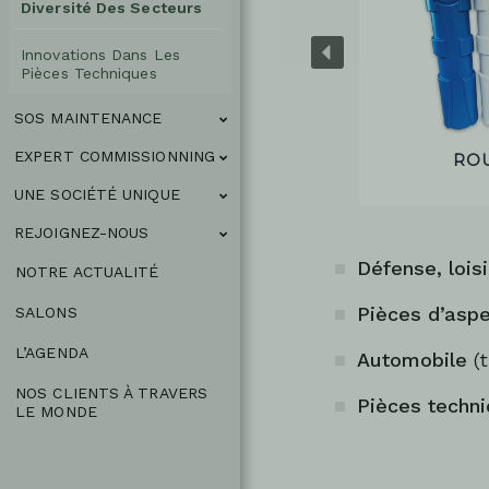
D’extrusion-
Diversité Des Secteurs
Soufflage
Innovations Dans Les
EN
Diversité
Pièces Techniques
Des
1
Secteurs
SOS MAINTENANCE
CLIC
Innovations
EXPERT COMMISSIONNING
RO
Dans
Les
UNE SOCIÉTÉ UNIQUE
Pièces
Techniques
BESOIN D'UN
×
REJOIGNEZ-NOUS
Défense, lois
MOULE
SOS
NOTRE ACTUALITÉ
MAINTENANCE
D'EMBALLAGE
Pièces d’asp
SALONS
EXPERT
BESOIN D'UN
COMMISSIONNING
L’AGENDA
Automobile
(t
Rechercher
MOULE DE
UNE
sur
NOS CLIENTS À TRAVERS
Pièces techni
SOCIÉTÉ
LE MONDE
PIÈCE
le
UNIQUE
TECHNIQUE
site
REJOIGNEZ-
NOUS